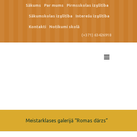
Sākums
Par mums
Pirmsskolas izglītība
Sākumskolas izglītība
Interešu izglītība
Kontakti
Notikumi skolā
(+371) 63426918
Meistarklases galerijā “Romas dārzs”