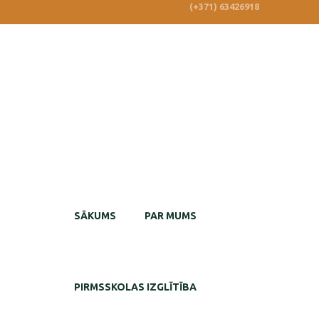
(+371) 63426918
SĀKUMS
PAR MUMS
PIRMSSKOLAS IZGLĪTĪBA