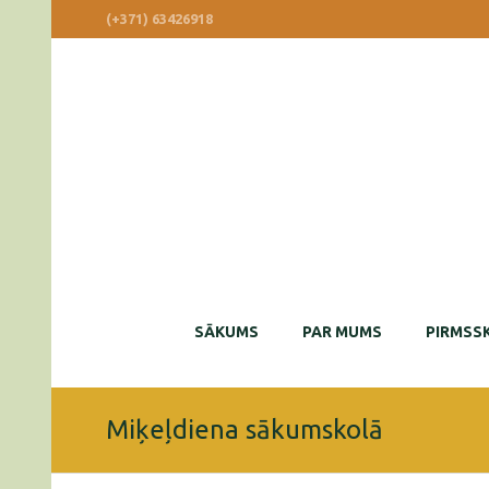
(+371) 63426918
SĀKUMS
PAR MUMS
PIRMSSK
Miķeļdiena sākumskolā