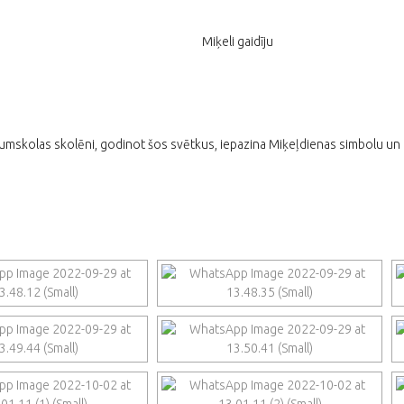
Miķeli gaidīju
kumskolas skolēni, godinot šos svētkus, iepazina Miķeļdienas simbolu un t