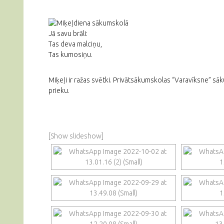
Jā savu brāli:
Tas deva malciņu,
Tas kumosiņu.
Miķeļi ir ražas svētki. Privătsākumskolas “Varavīksne” sā
prieku.
[Show slideshow]