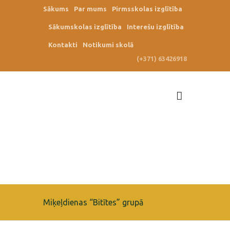
Sākums
Par mums
Pirmsskolas izglītība
Sākumskolas izglītība
Interešu izglītība
Kontakti
Notikumi skolā
(+371) 63426918
Miķeļdienas “Bitītes” grupā