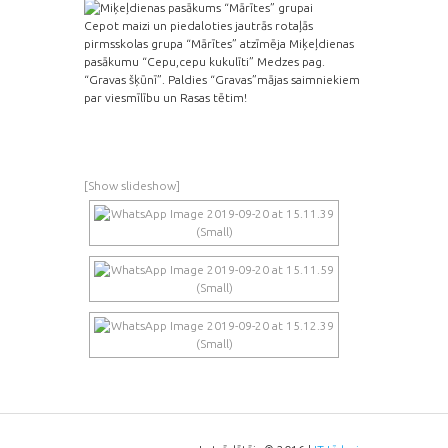
Cepot maizi un piedaloties jautrās rotaļās
pirmsskolas grupa “Mārītes” atzīmēja Miķeļdienas
pasākumu “Cepu,cepu kukulīti” Medzes pag.
“Gravas šķūnī”. Paldies “Gravas”mājas saimniekiem
par viesmīlību un Rasas tētim!
[Show slideshow]