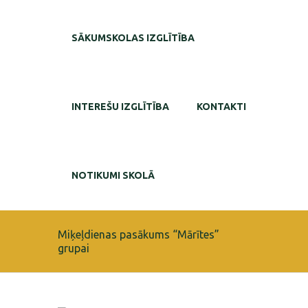
SĀKUMSKOLAS IZGLĪTĪBA
INTEREŠU IZGLĪTĪBA
KONTAKTI
NOTIKUMI SKOLĀ
Miķeļdienas pasākums “Mārītes”
grupai