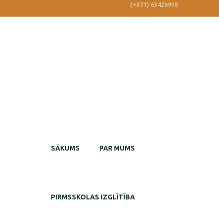
(+371) 63426918
SĀKUMS
PAR MUMS
PIRMSSKOLAS IZGLĪTĪBA