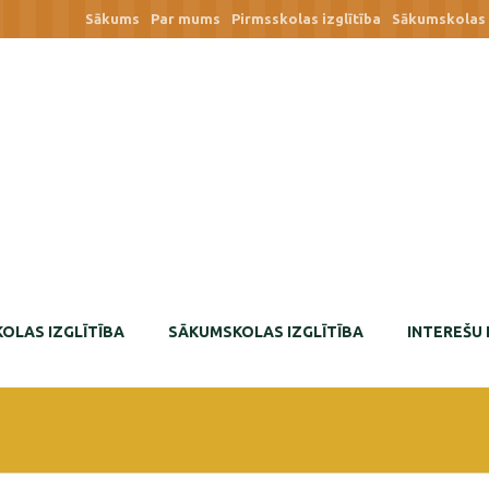
Sākums
Par mums
Pirmsskolas izglītība
Sākumskolas i
OLAS IZGLĪTĪBA
SĀKUMSKOLAS IZGLĪTĪBA
INTEREŠU 