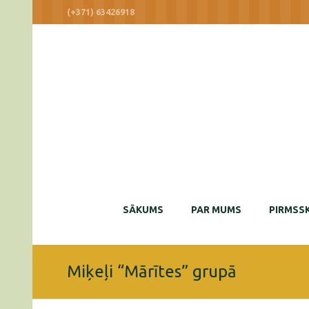
(+371) 63426918
SĀKUMS
PAR MUMS
PIRMSSK
Miķeļi “Mārītes” grupā