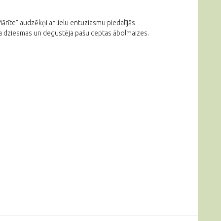
rīte” audzēkņi ar lielu entuziasmu piedalījās
ja dziesmas un degustēja pašu ceptas ābolmaizes.