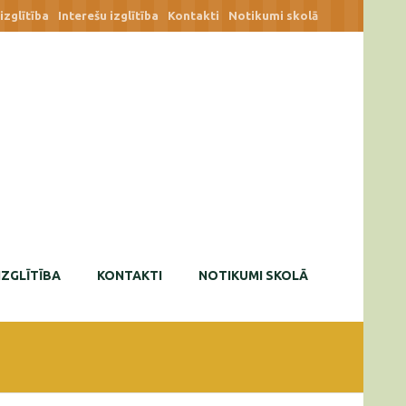
zglītība
Interešu izglītība
Kontakti
Notikumi skolā
IZGLĪTĪBA
KONTAKTI
NOTIKUMI SKOLĀ