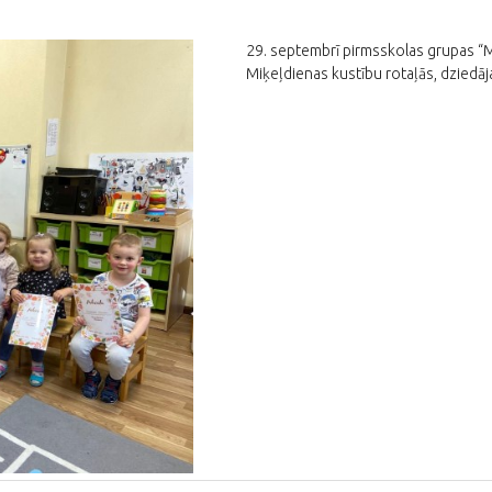
29. septembrī pirmsskolas grupas “Mā
Miķeļdienas kustību rotaļās, dziedā