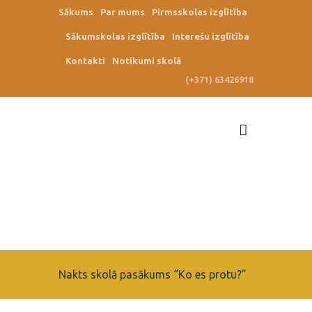
Sākums
Par mums
Pirmsskolas izglītība
Sākumskolas izglītība
Interešu izglītība
Kontakti
Notikumi skolā
(+371) 63426918
Nakts skolā pasākums “Ko es protu?”