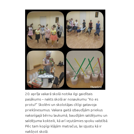
20. aprīļa vakarā skolā notika ilgi gaidītais
pasākums – nakts skolā ar nosaukumu “Ko es
protu?” Skolēni un skolotājas cītīgi gatavoja
priekšnesumus. Vakara gaitā izbaudījām priekus
naksnīgajā bērnu laukumā, baudījām saldējumu un
saldējuma kokteili, kā arī iejutāmies spoku valstībā.
Pēc tam kopīgi klājām matračus, lai izjustu kā ir
nakšņot skolā.