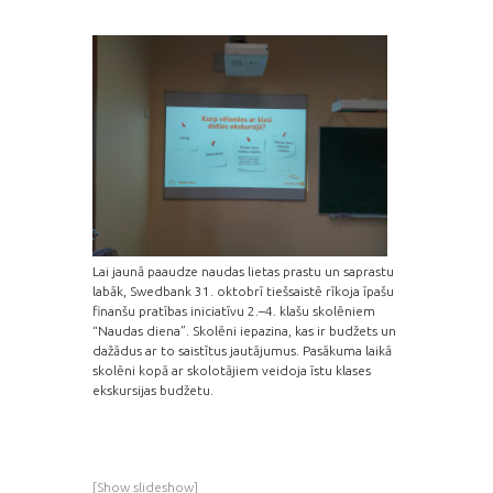
Lai jaunā paaudze naudas lietas prastu un saprastu
labāk, Swedbank 31. oktobrī tiešsaistē rīkoja īpašu
finanšu pratības iniciatīvu 2.–4. klašu skolēniem
“Naudas diena”. Skolēni iepazina, kas ir budžets un
dažādus ar to saistītus jautājumus. Pasākuma laikā
skolēni kopā ar skolotājiem veidoja īstu klases
ekskursijas budžetu.
[Show slideshow]