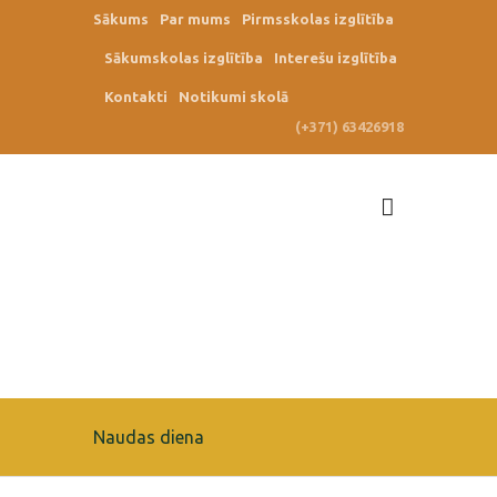
Sākums
Par mums
Pirmsskolas izglītība
Sākumskolas izglītība
Interešu izglītība
Kontakti
Notikumi skolā
(+371) 63426918
Naudas diena