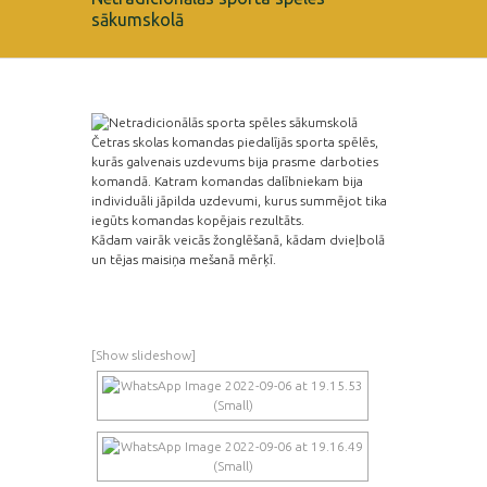
sākumskolā
Četras skolas komandas piedalījās sporta spēlēs,
kurās galvenais uzdevums bija prasme darboties
komandā. Katram komandas dalībniekam bija
individuāli jāpilda uzdevumi, kurus summējot tika
iegūts komandas kopējais rezultāts.
Kādam vairāk veicās žonglēšanā, kādam dvieļbolā
un tējas maisiņa mešanā mērķī.
[Show slideshow]