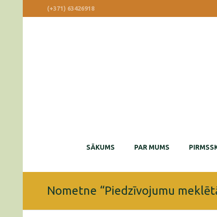
(+371) 63426918
SĀKUMS
PAR MUMS
PIRMSSK
Nometne “Piedzīvojumu meklētā