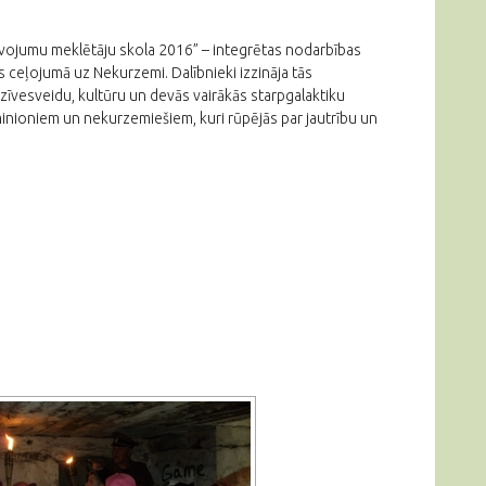
īvojumu meklētāju skola 2016” – integrētas nodarbības
s ceļojumā uz Nekurzemi. Dalībnieki izzināja tās
dzīvesveidu, kultūru un devās vairākās starpgalaktiku
 minioniem un nekurzemiešiem, kuri rūpējās par jautrību un