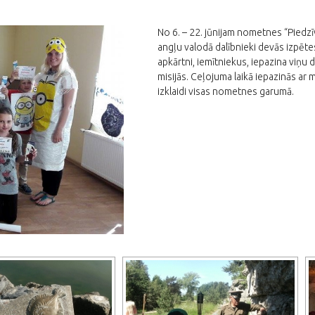
No 6. – 22. jūnijam nometnes “Piedz
angļu valodā dalībnieki devās izpēte
apkārtni, iemītniekus, iepazina viņu 
misijās. Ceļojuma laikā iepazinās ar
izklaidi visas nometnes garumā.