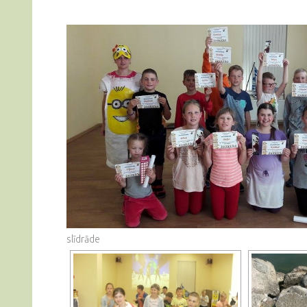
slīdrāde