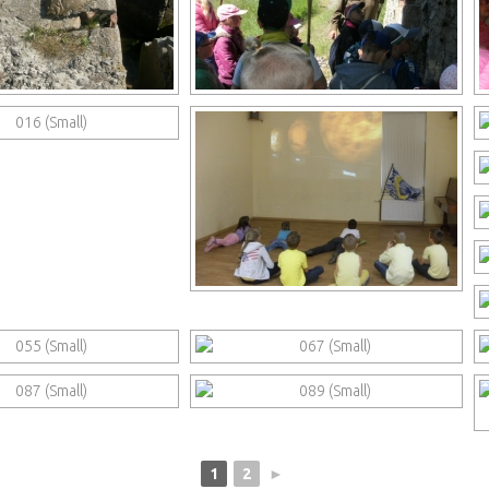
1
2
►