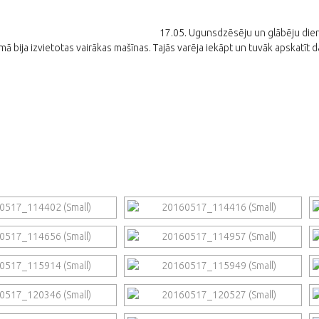
17.05. Ugunsdzēsēju un glābēju dien
bija izvietotas vairākas mašīnas. Tajās varēja iekāpt un tuvāk apskatīt d