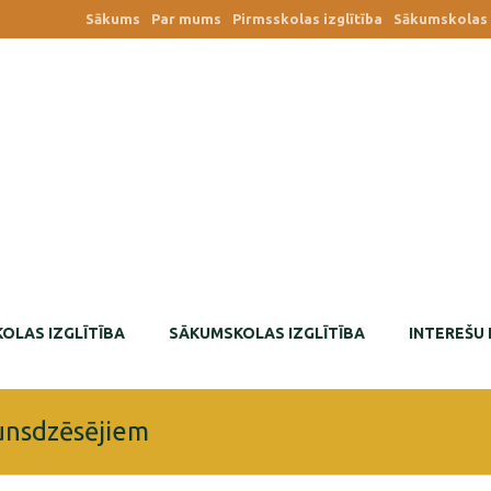
Sākums
Par mums
Pirmsskolas izglītība
Sākumskolas i
OLAS IZGLĪTĪBA
SĀKUMSKOLAS IZGLĪTĪBA
INTEREŠU 
gunsdzēsējiem