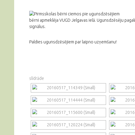
bērni apmeklēja VUGD Jelgavas ielā. Ugunsdzēsēju pagalmā 
signālus.
Paldies ugunsdzēsējiem par laipno uzņemšanu!
slīdrāde