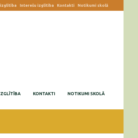
zglītība
Interešu izglītība
Kontakti
Notikumi skolā
IZGLĪTĪBA
KONTAKTI
NOTIKUMI SKOLĀ