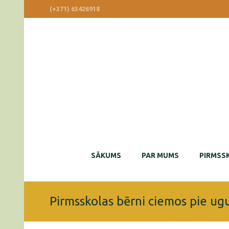
(+371) 63426918
SĀKUMS
PAR MUMS
PIRMSSK
Pirmsskolas bērni ciemos pie u