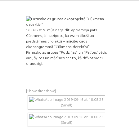
16.09.2019. mūs negaidīti apciemoja pats
Cūkmens, lai paziņotu, ka esam tikuši un
piedalāmies projektā – mācību gads
ekoprogrammā “Cūkmena detektīvi”.
Pirmsskolas grupas “Podziņas” un “Pelītes”pētīs
vidi, šķiros un mācīsies par to, kā dzīvot videi
draudzīgi.
[Show slideshow]