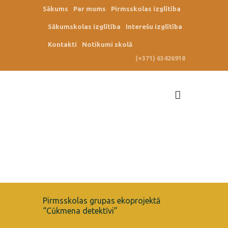
Sākums
Par mums
Pirmsskolas izglītība
Sākumskolas izglītība
Interešu izglītība
Kontakti
Notikumi skolā
(+371) 63426918
Pirmsskolas grupas ekoprojektā
“Cūkmena detektīvi”