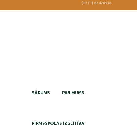
(+371) 63426918
SĀKUMS
PAR MUMS
PIRMSSKOLAS IZGLĪTĪBA