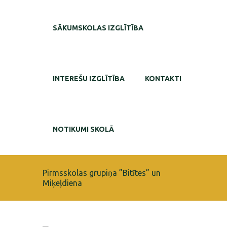
SĀKUMSKOLAS IZGLĪTĪBA
INTEREŠU IZGLĪTĪBA
KONTAKTI
NOTIKUMI SKOLĀ
Pirmsskolas grupiņa ”Bitītes” un
Miķeļdiena