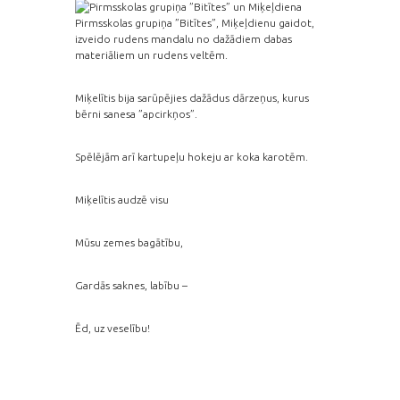
Pirmsskolas grupiņa ”Bitītes”, Miķeļdienu gaidot,
izveido rudens mandalu no dažādiem dabas
materiāliem un rudens veltēm.
Miķelītis bija sarūpējies dažādus dārzeņus, kurus
bērni sanesa ”apcirkņos”.
Spēlējām arī kartupeļu hokeju ar koka karotēm.
Miķelītis audzē visu
Mūsu zemes bagātību,
Gardās saknes, labību –
Ēd, uz veselību!