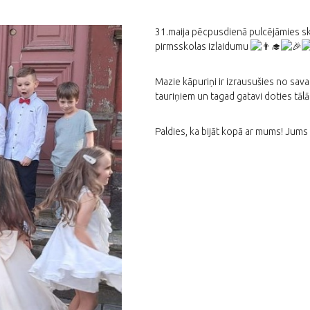
31.maija pēcpusdienā pulcējāmies sko
pirmsskolas izlaidumu
Mazie kāpuriņi ir izrausušies no sava
tauriņiem un tagad gatavi doties tālā
Paldies, ka bijāt kopā ar mums! Jums