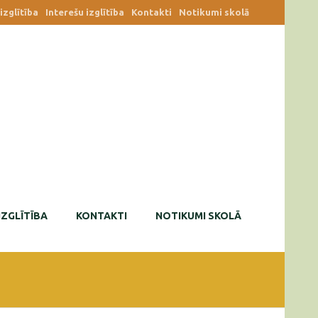
zglītība
Interešu izglītība
Kontakti
Notikumi skolā
IZGLĪTĪBA
KONTAKTI
NOTIKUMI SKOLĀ