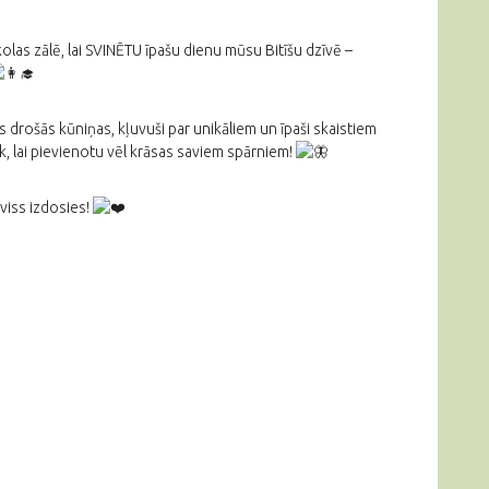
las zālē, lai SVINĒTU īpašu dienu mūsu Bitīšu dzīvē –
s drošās kūniņas, kļuvuši par unikāliem un īpaši skaistiem
k, lai pievienotu vēl krāsas saviem spārniem!
 viss izdosies!