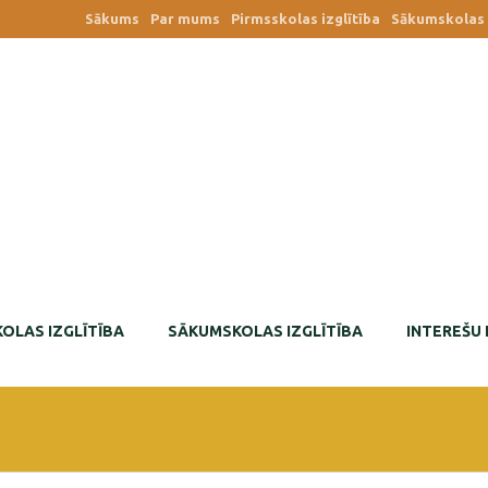
Sākums
Par mums
Pirmsskolas izglītība
Sākumskolas i
OLAS IZGLĪTĪBA
SĀKUMSKOLAS IZGLĪTĪBA
INTEREŠU 