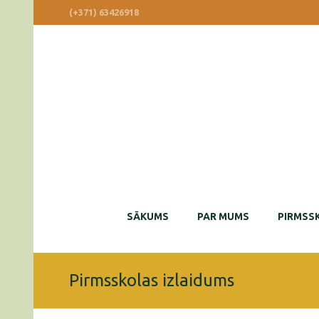
(+371) 63426918
SĀKUMS
PAR MUMS
PIRMSSK
Pirmsskolas izlaidums