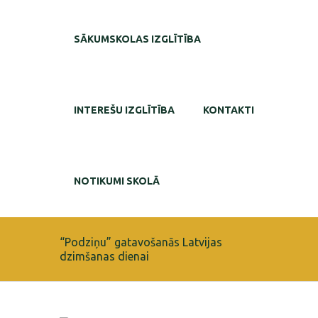
SĀKUMSKOLAS IZGLĪTĪBA
INTEREŠU IZGLĪTĪBA
KONTAKTI
NOTIKUMI SKOLĀ
“Podziņu” gatavošanās Latvijas
dzimšanas dienai