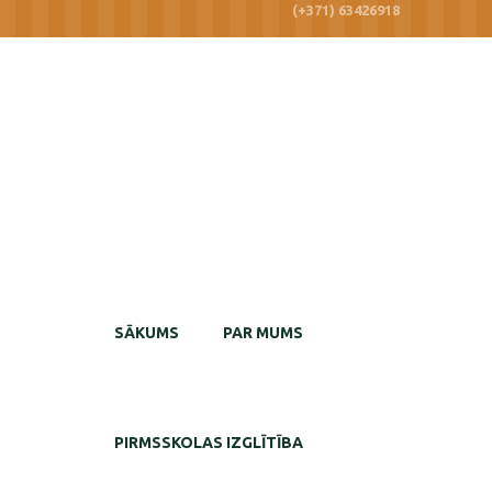
(+371) 63426918
SĀKUMS
PAR MUMS
PIRMSSKOLAS IZGLĪTĪBA