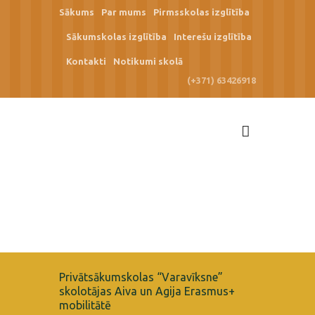
Sākums
Par mums
Pirmsskolas izglītība
Sākumskolas izglītība
Interešu izglītība
Kontakti
Notikumi skolā
(+371) 63426918
Privātsākumskolas “Varavīksne”
skolotājas Aiva un Agija Erasmus+
mobilitātē