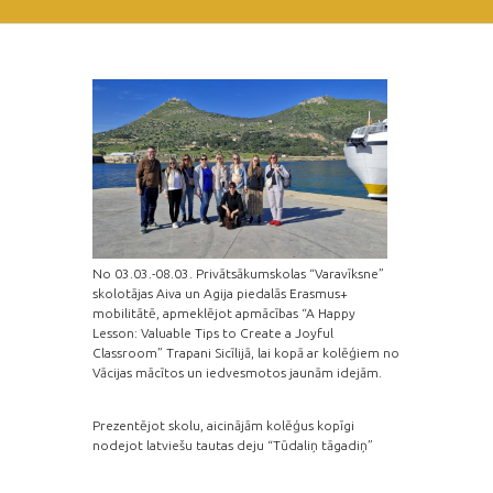
No 03.03.-08.03. Privātsākumskolas “Varavīksne”
skolotājas Aiva un Agija piedalās Erasmus+
mobilitātē, apmeklējot apmācības “A Happy
Lesson: Valuable Tips to Create a Joyful
Classroom” Trapani Sicīlijā, lai kopā ar kolēģiem no
Vācijas mācītos un iedvesmotos jaunām idejām.
Prezentējot skolu, aicinājām kolēģus kopīgi
nodejot latviešu tautas deju “Tūdaliņ tāgadiņ”