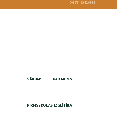
(+371) 63426918
SĀKUMS
PAR MUMS
PIRMSSKOLAS IZGLĪTĪBA