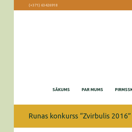
(+371) 63426918
SĀKUMS
PAR MUMS
PIRMSSK
Runas konkurss “Zvirbulis 2016