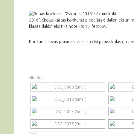
2016”. Skolas kārtas konkursā piedalījās 6 dalībnieki un no
klases dalībnieks tiks noteikts 16. februārī.
Konkursā savas prasmes rādīja arī divi pirmsskolas grupas
slīdrāde