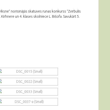
īksne” norisinājās skatuves runas konkurss “Zvirbulis
. Kirhnere un 4. klases skolniece L. Bišofa. Savukārt 5.