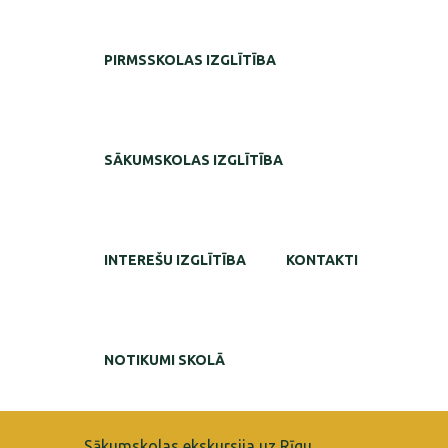
PIRMSSKOLAS IZGLĪTĪBA
SĀKUMSKOLAS IZGLĪTĪBA
INTEREŠU IZGLĪTĪBA
KONTAKTI
NOTIKUMI SKOLĀ
Sākumskolas ekskursija uz Rīgu