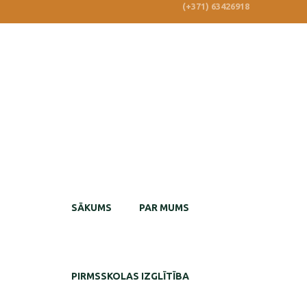
(+371) 63426918
SĀKUMS
PAR MUMS
PIRMSSKOLAS IZGLĪTĪBA