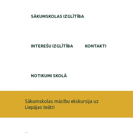
SĀKUMSKOLAS IZGLĪTĪBA
INTEREŠU IZGLĪTĪBA
KONTAKTI
NOTIKUMI SKOLĀ
Sākumskolas mācību ekskursija uz
Liepājas teātri