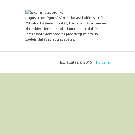
Augusta noslēgumā sākumskolas skolēni satikās
“Atkalredzēšanās piknikā”, kur iepazinās ar jauniem
klasesbiedriem un skolas jaunumiem, dalījās ar
interesantākiem vasaras piedzīvojumiem un
spēlēja dažādas jautras spēles.
Izstrādātājs © 2016 |
IT Līderis