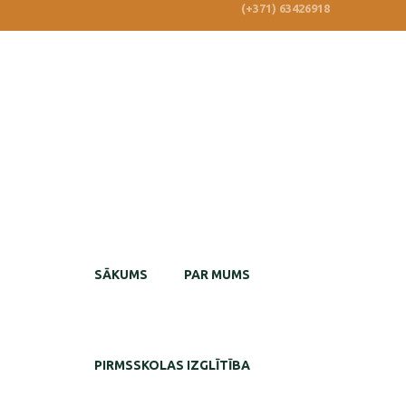
(+371) 63426918
SĀKUMS
PAR MUMS
PIRMSSKOLAS IZGLĪTĪBA