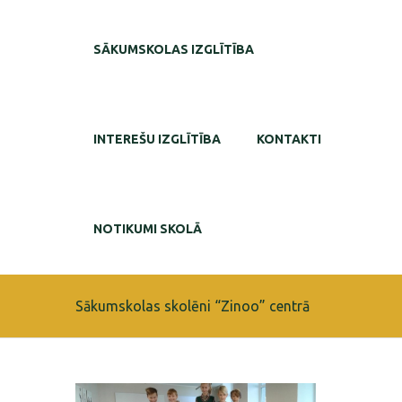
SĀKUMSKOLAS IZGLĪTĪBA
INTEREŠU IZGLĪTĪBA
KONTAKTI
NOTIKUMI SKOLĀ
Sākumskolas skolēni “Zinoo” centrā