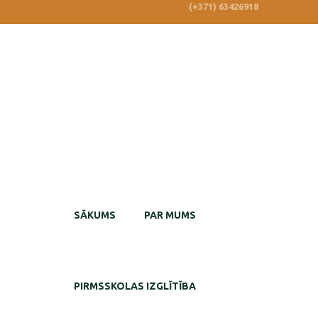
(+371) 63426918
SĀKUMS
PAR MUMS
PIRMSSKOLAS IZGLĪTĪBA