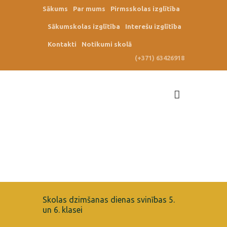
Sākums
Par mums
Pirmsskolas izglītība
Sākumskolas izglītība
Interešu izglītība
Kontakti
Notikumi skolā
(+371) 63426918
Skolas dzimšanas dienas svinības 5.
un 6. klasei