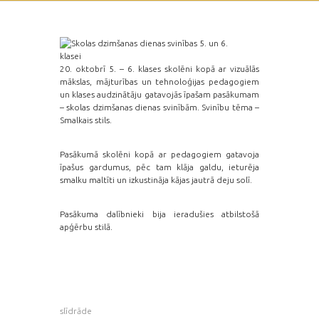
20. oktobrī 5. – 6. klases skolēni kopā ar vizuālās
mākslas, mājturības un tehnoloģijas pedagogiem
un klases audzinātāju gatavojās īpašam pasākumam
– skolas dzimšanas dienas svinībām. Svinību tēma –
Smalkais stils.
Pasākumā skolēni kopā ar pedagogiem gatavoja
īpašus gardumus, pēc tam klāja galdu, ieturēja
smalku maltīti un izkustināja kājas jautrā deju solī.
Pasākuma dalībnieki bija ieradušies atbilstošā
apģērbu stilā.
slīdrāde