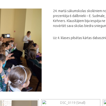
24. martā sākumskolas skolēniem not
prezentēja 6 dalībnieki – E. Sudmale, 
Kirhners. Klausītājiem bija iespēja ne
novērtēt sava skolas biedra sniegumu
Uz 4. klases pilsētas kārtas dabaszin