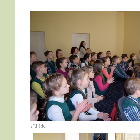
slīdrāde