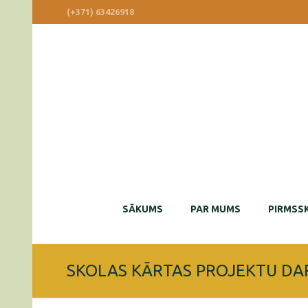
(+371) 63426918
SĀKUMS
PAR MUMS
PIRMSSK
SKOLAS KĀRTAS PROJEKTU DA