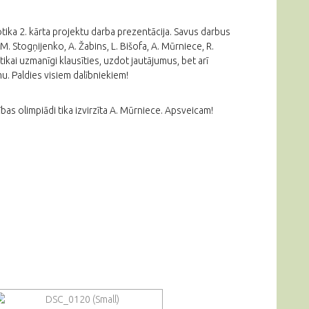
ika 2. kārta projektu darba prezentācija. Savus darbus
M. Stogņijenko, A. Žabins, L. Bišofa, A. Mūrniece, R.
 tikai uzmanīgi klausīties, uzdot jautājumus, bet arī
. Paldies visiem dalībniekiem!
ības olimpiādi tika izvirzīta A. Mūrniece. Apsveicam!