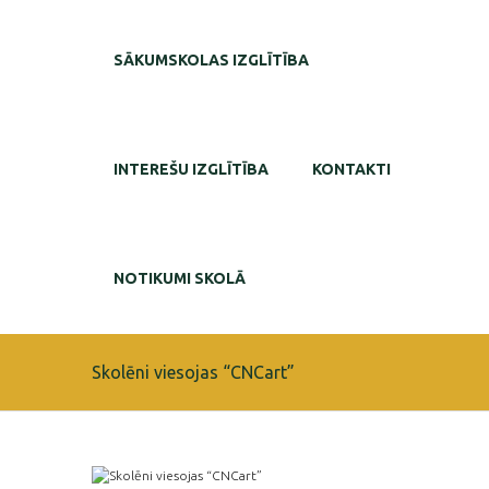
SĀKUMSKOLAS IZGLĪTĪBA
INTEREŠU IZGLĪTĪBA
KONTAKTI
NOTIKUMI SKOLĀ
Skolēni viesojas “CNCart”