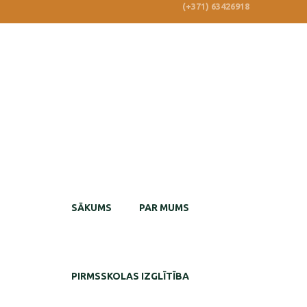
(+371) 63426918
SĀKUMS
PAR MUMS
PIRMSSKOLAS IZGLĪTĪBA