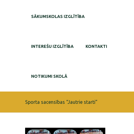
SĀKUMSKOLAS IZGLĪTĪBA
INTEREŠU IZGLĪTĪBA
KONTAKTI
NOTIKUMI SKOLĀ
Sporta sacensības “Jautrie starti”