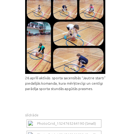
26.aprīlī aktīvās sporta sacensībās “Jautrie starti”
piedalījās komanda, kura mērķtiecīgi un centīgi
parādīja sporta stundās apgūtās prasmes.
slīdrāde