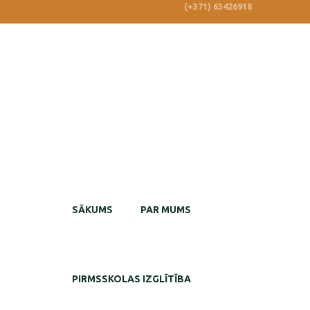
(+371) 63426918
SĀKUMS
PAR MUMS
PIRMSSKOLAS IZGLĪTĪBA