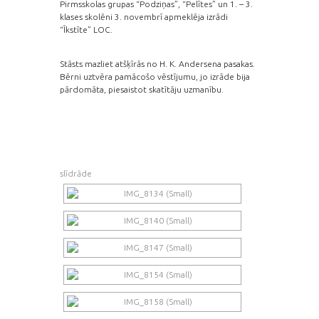
Pirmsskolas grupas “Podziņas”, “Pelītes” un 1. – 3.
klases skolēni 3. novembrī apmeklēja izrādi
“Īkstīte” LOC.
Stāsts mazliet atšķīrās no H. K. Andersena pasakas.
Bērni uztvēra pamācošo vēstījumu, jo izrāde bija
pārdomāta, piesaistot skatītāju uzmanību.
slīdrāde