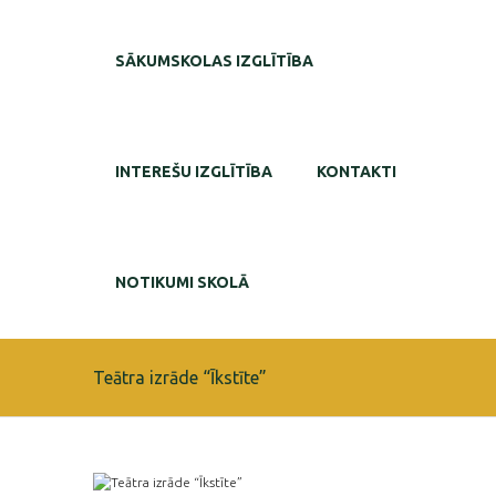
SĀKUMSKOLAS IZGLĪTĪBA
INTEREŠU IZGLĪTĪBA
KONTAKTI
NOTIKUMI SKOLĀ
Teātra izrāde “Īkstīte”