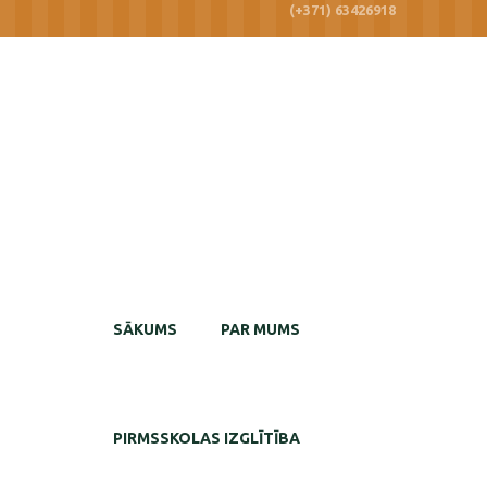
(+371) 63426918
SĀKUMS
PAR MUMS
PIRMSSKOLAS IZGLĪTĪBA