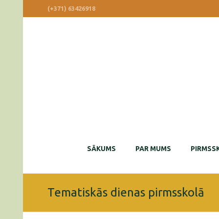
(+371) 63426918
SĀKUMS
PAR MUMS
PIRMSSK
Tematiskās dienas pirmsskolā