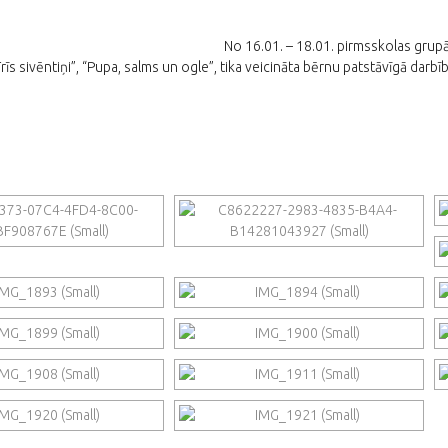
No 16.01. – 18.01. pirmsskolas grupā
īs sivēntiņi”, “Pupa, salms un ogle”, tika veicināta bērnu patstāvīgā darbī