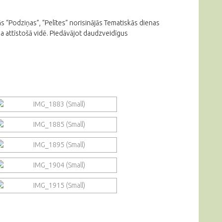
s “Podziņas”, “Pelītes” norisinājās Tematiskās dienas
ba attīstošā vidē. Piedāvājot daudzveidīgus