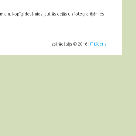
dumiem. Kopīgi devāmies jautrās dejās un fotografējāmies
Izstrādātājs © 2016 |
IT Līderis