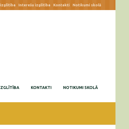
zglītība
Interešu izglītība
Kontakti
Notikumi skolā
IZGLĪTĪBA
KONTAKTI
NOTIKUMI SKOLĀ