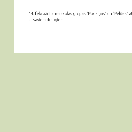
14. februārī pirmsskolas grupas “Podziņas” un “Pelītes” a
ar saviem draugiem.