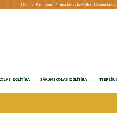
Sākums
Par mums
Pirmsskolas izglītība
Sākumskolas i
OLAS IZGLĪTĪBA
SĀKUMSKOLAS IZGLĪTĪBA
INTEREŠU 