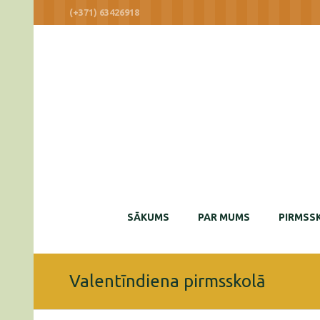
(+371) 63426918
SĀKUMS
PAR MUMS
PIRMSSK
Valentīndiena pirmsskolā