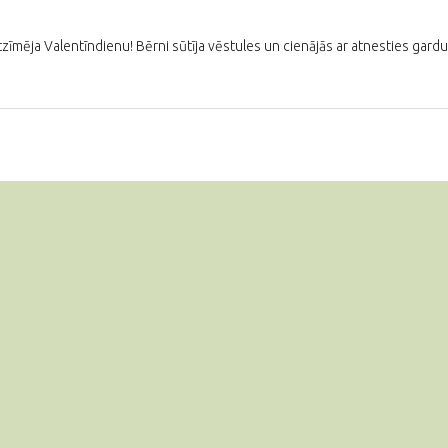
tzīmēja Valentīndienu! Bērni sūtīja vēstules un cienājās ar atnesties gar