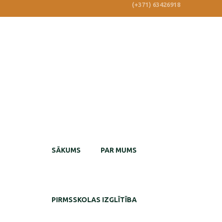
(+371) 63426918
SĀKUMS
PAR MUMS
PIRMSSKOLAS IZGLĪTĪBA