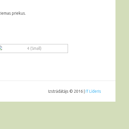
 ziemas priekus.
Izstrādātājs © 2016 |
IT Līderis