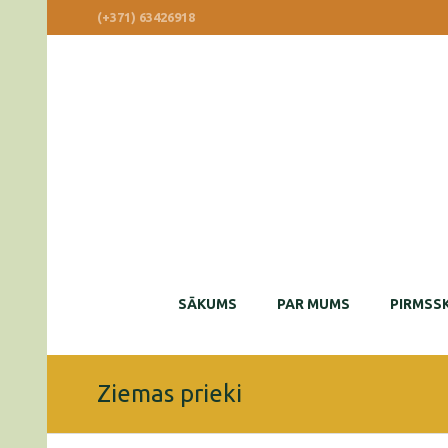
(+371) 63426918
SĀKUMS
PAR MUMS
PIRMSSK
Ziemas prieki