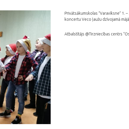
Privātsākumskolas “Varavīksne” 1. –
koncertu Veco ļaužu dzīvojamā mājā 
Atbalstītājs @Tirzniecības centrs “O