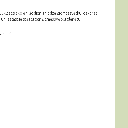
 3. klases skolēni šodien sniedza Ziemassvētku ieskaņas
un izstāstīja stāstu par Ziemassvētku planētu
stmala”