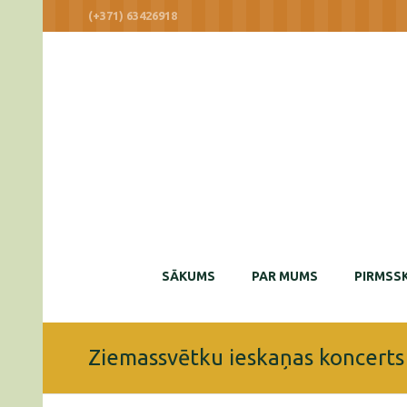
(+371) 63426918
SĀKUMS
PAR MUMS
PIRMSSK
Ziemassvētku ieskaņas koncerts