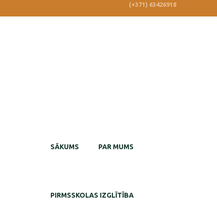
(+371) 63426918
SĀKUMS
PAR MUMS
PIRMSSKOLAS IZGLĪTĪBA