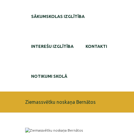
SĀKUMSKOLAS IZGLĪTĪBA
INTEREŠU IZGLĪTĪBA
KONTAKTI
NOTIKUMI SKOLĀ
Ziemassvētku noskaņa Bernātos