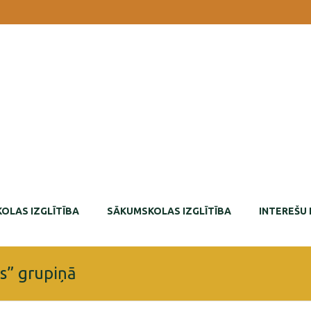
OLAS IZGLĪTĪBA
SĀKUMSKOLAS IZGLĪTĪBA
INTEREŠU 
s” grupiņā