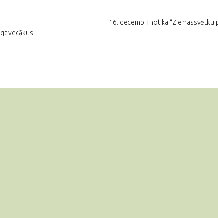
16. decembrī notika “Ziemassvētku pr
eigt vecākus.