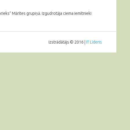
ieks” Mārītes grupiņā. Izgudrotāja ciema iemītnieki
Izstrādātājs © 2016 |
IT Līderis