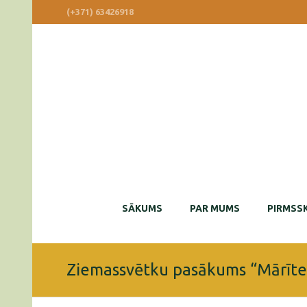
(+371) 63426918
SĀKUMS
PAR MUMS
PIRMSSK
Ziemassvētku pasākums “Mārīte