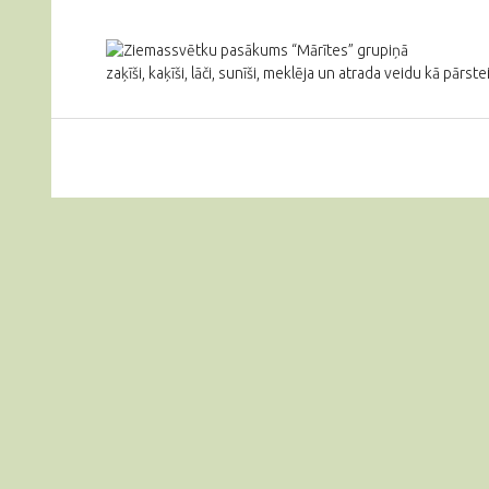
zaķīši, kaķīši, lāči, sunīši, meklēja un atrada veidu kā pārst