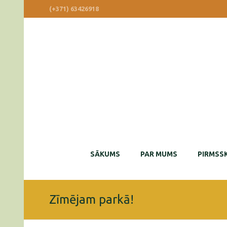
(+371) 63426918
SĀKUMS
PAR MUMS
PIRMSSK
Zīmējam parkā!