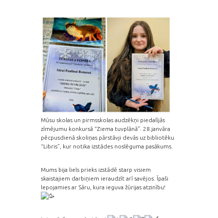
Mūsu skolas un pirmsskolas audzēkņi piedalījās
zīmējumu konkursā “Ziema tuvplānā”. 28.janvāra
pēcpusdienā skoliņas pārstāvji devās uz bibliotēku
“Libris”, kur notika izstādes noslēguma pasākums.
Mums bija liels prieks izstādē starp visiem
skaistajiem darbiņiem ieraudzīt arī savējos. Īpaši
lepojamies ar Sāru, kura ieguva žūrijas atzinību!