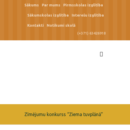
Sākums
Par mums
Pirmsskolas izglītība
Sākumskolas izglītība
Interešu izglītība
Kontakti
Notikumi skolā
(+371) 63426918
Zīmējumu konkurss “Ziema tuvplānā”