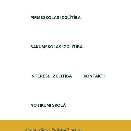
PIRMSSKOLAS IZGLĪTĪBA
SĀKUMSKOLAS IZGLĪTĪBA
INTEREŠU IZGLĪTĪBA
KONTAKTI
NOTIKUMI SKOLĀ
Zinību diena “Bitītes” grupā