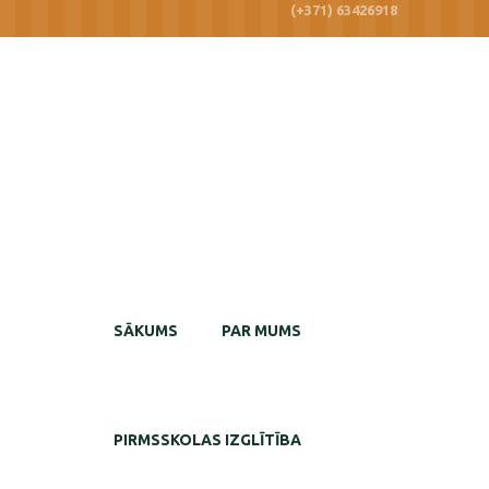
(+371) 63426918
SĀKUMS
PAR MUMS
PIRMSSKOLAS IZGLĪTĪBA