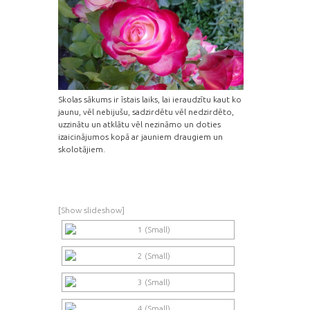
Skolas sākums ir īstais laiks, lai ieraudzītu kaut ko
jaunu, vēl nebijušu, sadzirdētu vēl nedzirdēto,
uzzinātu un atklātu vēl nezināmo un doties
izaicinājumos kopā ar jauniem draugiem un
skolotājiem.
[Show slideshow]