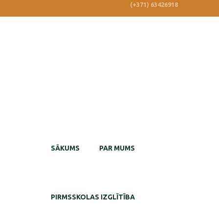
(+371) 63426918
SĀKUMS
PAR MUMS
PIRMSSKOLAS IZGLĪTĪBA