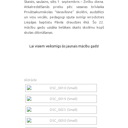
Skaists, saulains, silts 1. septembris – Zinību diena.
Atkalredzēšanās prieku pēc vasaras brīvlaika
Privātsakumskolas “Varavīksne” skolēni, audzēkņi
un viņu vecāki, pedagogi izjuta svinīgi ierodoties
Liepājas baptistu Pāvila draudzes ēkā. Šo 22.
mācību gadu uzsāka lielākais skaits skolēnu kopš
skolas dibināšanas.
Lai visiem veiksmīgs šis jaunais mācību gads!
slīdrāde